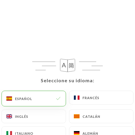
Seleccione su idioma:
Seleccione su idioma:
FRANCÉS
FRANCÉS
ESPAÑOL
ESPAÑOL
INGLÉS
INGLÉS
CATALÁN
CATALÁN
ITALIANO
ITALIANO
ALEMÁN
ALEMÁN