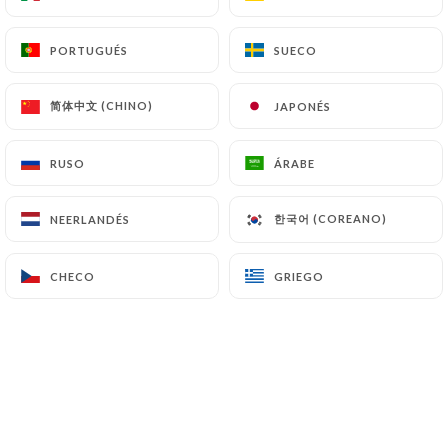
PORTUGUÉS
PORTUGUÉS
SUECO
SUECO
简体中文 (CHINO)
简体中文 (CHINO)
JAPONÉS
JAPONÉS
RUSO
RUSO
ÁRABE
ÁRABE
한국어 (COREANO)
한국어 (COREANO)
NEERLANDÉS
NEERLANDÉS
CHECO
CHECO
GRIEGO
GRIEGO